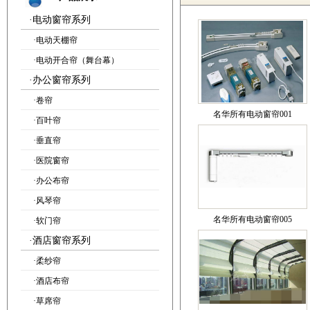
·
电动窗帘系列
·
电动天棚帘
·
电动开合帘（舞台幕）
·
办公窗帘系列
·
卷帘
名华所有电动窗帘001
·
百叶帘
·
垂直帘
·
医院窗帘
·
办公布帘
·
风琴帘
名华所有电动窗帘005
·
软门帘
·
酒店窗帘系列
·
柔纱帘
·
酒店布帘
·
草席帘