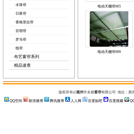
·
水珠帘
电动天棚帘005
·
日夜帘
·
香格里拉帘
·
百褶帘
·
罗马帘
·
线帘
电动天棚帘009
·
布艺窗帘系列
·
精品速查
版权所有
@
惠州
市名都
窗帘
有限公司
地址：惠州市
QQ空间
新浪微博
腾讯微博
人人网
百度贴吧
百度搜藏
Q