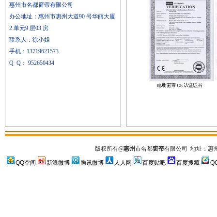
惠州市名都窗帘有限公司
办公地址：惠州市惠州大道90 号华丽大厦
2 单元9 层03 房
联系人：徐小姐
手机：
13719621573
Q Q
：
952650434
版权所有
@
惠州
市名都
窗帘
有限公司
地址：惠州市
QQ空间
新浪微博
腾讯微博
人人网
百度贴吧
百度搜藏
Q