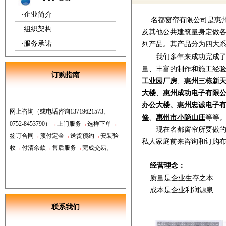
·
企业简介
名都窗帘有限公司是惠
·
组织架构
及其他公共建筑量身定做
·
服务承诺
列产品。其产品分为四大
我们多年来成功完成
量、丰富的制作和施工经
订购指南
工业园厂房
、
惠州三栋新
大楼
、
惠州成功电子有限
办公大楼、
惠州忠诚电子
网上
咨询
（或电话咨询
13719621573
、
修
、
惠州市小隐山庄
等等
0752
-8453790
）
→
上门服务
→
选样下单
→
现在名都窗帘所要做
签订合同
→
预付定金
→
送货预约
→
安装验
私人家庭前来咨询和订购
收
→
付清
余款
→
售后服务
→
完成交易。
经营理念：
质量是企业生存之本
成本是企业利润源泉
联系我们