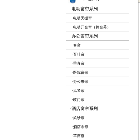
·
电动窗帘系列
·
电动天棚帘
·
电动开合帘（舞台幕）
·
办公窗帘系列
·
卷帘
·
百叶帘
·
垂直帘
·
医院窗帘
·
办公布帘
·
风琴帘
·
软门帘
·
酒店窗帘系列
·
柔纱帘
·
酒店布帘
·
草席帘