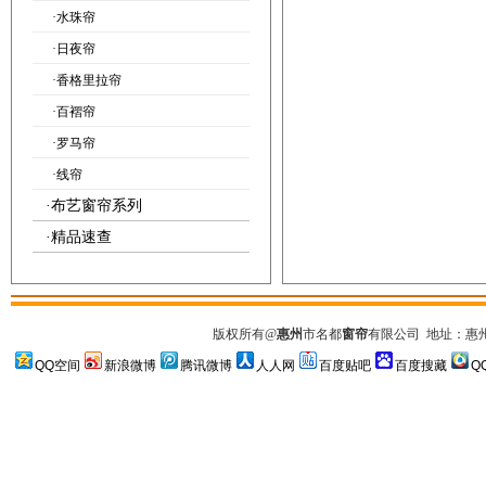
·
水珠帘
·
日夜帘
·
香格里拉帘
·
百褶帘
·
罗马帘
·
线帘
·
布艺窗帘系列
·
精品速查
版权所有
@
惠州
市名都
窗帘
有限公司
地址：惠州市
QQ空间
新浪微博
腾讯微博
人人网
百度贴吧
百度搜藏
Q