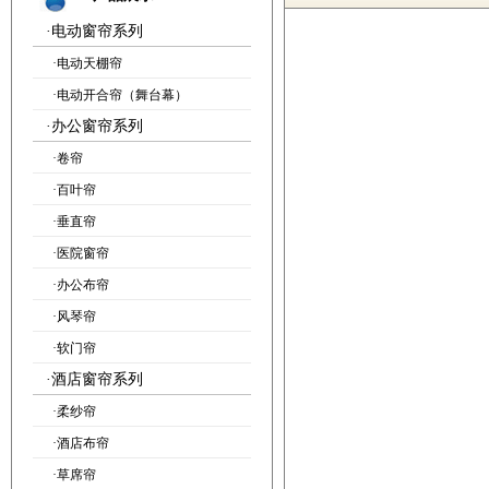
·
电动窗帘系列
·
电动天棚帘
·
电动开合帘（舞台幕）
·
办公窗帘系列
·
卷帘
·
百叶帘
·
垂直帘
·
医院窗帘
·
办公布帘
·
风琴帘
·
软门帘
·
酒店窗帘系列
·
柔纱帘
·
酒店布帘
·
草席帘