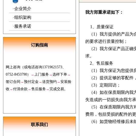
·
企业简介
我方郑重承诺如下：
·
组织架构
·
服务承诺
1
、
质量
保证
（
1
）我方提供的产品为
的要求进行质量控制；
订购指南
（
2
）我方保证产品正确
求。
2
、售后服务
网上
咨询
（或电话咨询
13719621573
、
（
1
）我方保证为您提供
0752
-8453790
）
→
上门服务
→
选样下单
→
（
2
）提供足够的零配件
签订合同
→
预付定金
→
送货预约
→
安装验
（
3
）定期回访；
收
→
付清
余款
→
售后服务
→
完成交易。
（
4
）如在保质期限内我
失造成的一切损失由我方
（
5
）在保质期限内我方
费用，包括受损的配件的
（
6
）如货物经维修后未
联系我们