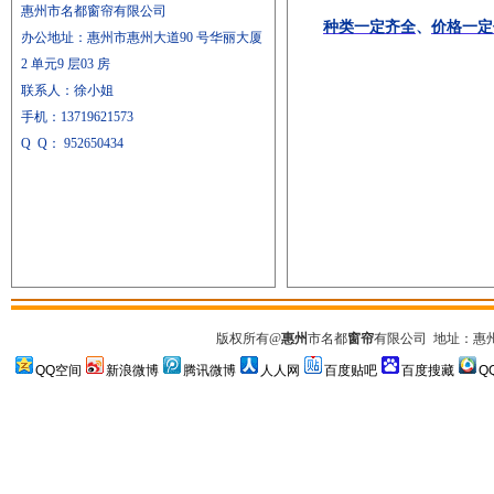
惠州市名都窗帘有限公司
种类一定齐全
、
价格一定
办公地址：惠州市惠州大道90 号华丽大厦
2 单元9 层03 房
联系人：徐小姐
手机：
13719621573
Q Q
：
952650434
版权所有
@
惠州
市名都
窗帘
有限公司
地址：惠州市
QQ空间
新浪微博
腾讯微博
人人网
百度贴吧
百度搜藏
Q