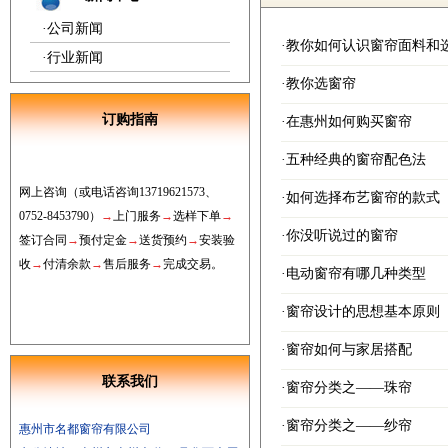
·
公司新闻
·
教你如何认识窗帘面料和
·
行业新闻
·
教你选窗帘
订购指南
·
在惠州如何购买窗帘
·
五种经典的窗帘配色法
网上
咨询
（或电话咨询
13719621573
、
·
如何选择布艺窗帘的款式
0752
-8453790
）
→
上门服务
→
选样下单
→
·
你没听说过的窗帘
签订合同
→
预付定金
→
送货预约
→
安装验
收
→
付清
余款
→
售后服务
→
完成交易。
·
电动窗帘有哪几种类型
·
窗帘设计的思想基本原则
·
窗帘如何与家居搭配
联系我们
·
窗帘分类之——珠帘
·
窗帘分类之——纱帘
惠州市名都窗帘有限公司