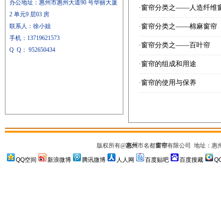
办公地址：惠州市惠州大道90 号华丽大厦
·
窗帘分类之——人造纤维
2 单元9 层03 房
联系人：徐小姐
·
窗帘分类之——棉麻窗帘
手机：
13719621573
·
窗帘分类之——百叶帘
Q Q
：
952650434
·
窗帘的组成和用途
·
窗帘的使用与保养
版权所有
@
惠州
市名都
窗帘
有限公司
地址：惠州市
QQ空间
新浪微博
腾讯微博
人人网
百度贴吧
百度搜藏
Q