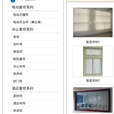
·
电动窗帘系列
·
电动天棚帘
·
电动开合帘（舞台幕）
·
办公窗帘系列
·
卷帘
垂直帘001
·
百叶帘
·
垂直帘
·
医院窗帘
·
办公布帘
·
风琴帘
垂直帘005
·
软门帘
·
酒店窗帘系列
·
柔纱帘
·
酒店布帘
·
草席帘