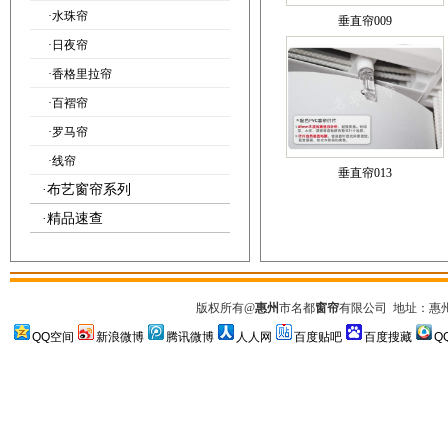
·
水珠帘
垂直帘009
·
日夜帘
·
香格里拉帘
·
百褶帘
·
罗马帘
·
线帘
垂直帘013
·
布艺窗帘系列
·
精品速查
版权所有
@
惠州
市名都
窗帘
有限公司
地址：惠州市
QQ空间
新浪微博
腾讯微博
人人网
百度贴吧
百度搜藏
Q