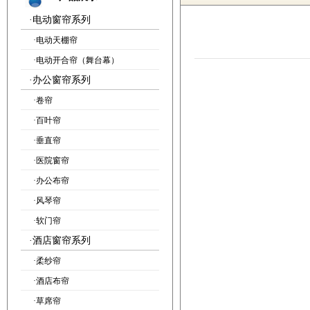
·
电动窗帘系列
·
电动天棚帘
·
电动开合帘（舞台幕）
·
办公窗帘系列
·
卷帘
·
百叶帘
·
垂直帘
·
医院窗帘
·
办公布帘
·
风琴帘
·
软门帘
·
酒店窗帘系列
·
柔纱帘
·
酒店布帘
·
草席帘