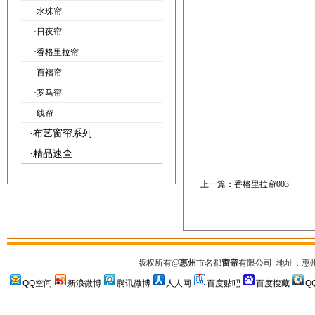
·
水珠帘
·
日夜帘
·
香格里拉帘
·
百褶帘
·
罗马帘
·
线帘
·
布艺窗帘系列
·
精品速查
·上一篇：
香格里拉帘003
版权所有
@
惠州
市名都
窗帘
有限公司
地址：惠州市
QQ空间
新浪微博
腾讯微博
人人网
百度贴吧
百度搜藏
Q