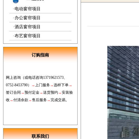
·
电动窗帘项目
·
办公窗帘项目
·
酒店窗帘项目
·
布艺窗帘项目
订购指南
网上
咨询
（或电话咨询
13719621573
、
0752
-8453790
）
→
上门服务
→
选样下单
→
签订合同
→
预付定金
→
送货预约
→
安装验
收
→
付清
余款
→
售后服务
→
完成交易。
联系我们