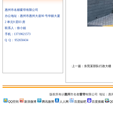
惠州市名都窗帘有限公司
办公地址：惠州市惠州大道90 号华丽大厦
2 单元9 层03 房
联系人：徐小姐
手机：
13719621573
Q Q
：
952650434
·上一篇：
东莞某部队行政大楼
版权所有
@
惠州
市名都
窗帘
有限公司
地址：惠州市
QQ空间
新浪微博
腾讯微博
人人网
百度贴吧
百度搜藏
Q